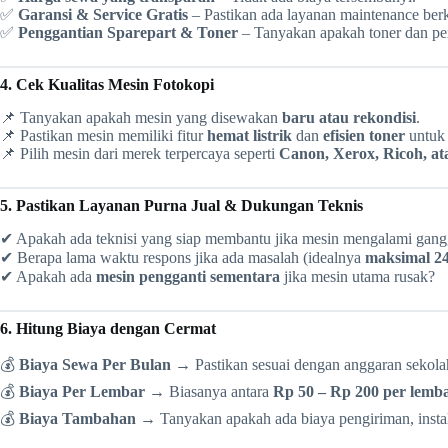
✅
Garansi & Service Gratis
– Pastikan ada layanan maintenance berk
✅
Penggantian Sparepart & Toner
– Tanyakan apakah toner dan pe
4. Cek Kualitas Mesin Fotokopi
📌 Tanyakan apakah mesin yang disewakan
baru atau rekondisi
.
📌 Pastikan mesin memiliki fitur
hemat listrik
dan
efisien toner
untuk 
📌 Pilih mesin dari merek terpercaya seperti
Canon, Xerox, Ricoh, at
5. Pastikan Layanan Purna Jual & Dukungan Teknis
✔ Apakah ada teknisi yang siap membantu jika mesin mengalami gan
✔ Berapa lama waktu respons jika ada masalah (idealnya
maksimal 2
✔ Apakah ada
mesin pengganti sementara
jika mesin utama rusak?
6. Hitung Biaya dengan Cermat
💰
Biaya Sewa Per Bulan
→ Pastikan sesuai dengan anggaran sekola
💰
Biaya Per Lembar
→ Biasanya antara
Rp 50 – Rp 200 per lemb
💰
Biaya Tambahan
→ Tanyakan apakah ada biaya pengiriman, instalas