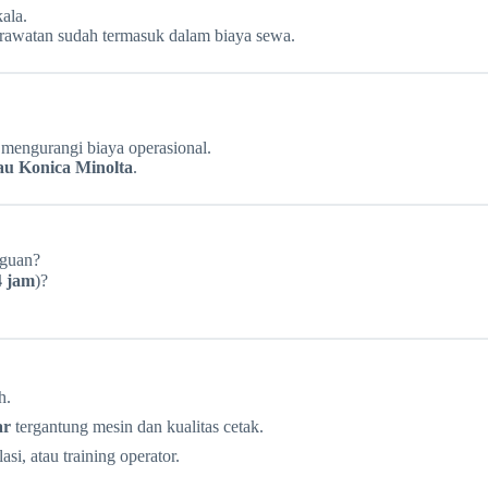
ala.
rawatan sudah termasuk dalam biaya sewa.
mengurangi biaya operasional.
au Konica Minolta
.
gguan?
4 jam
)?
h.
ar
tergantung mesin dan kualitas cetak.
i, atau training operator.