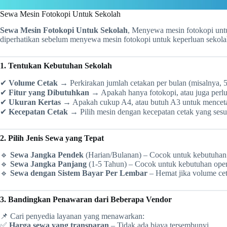
Sewa Mesin Fotokopi Untuk Sekolah
Sewa Mesin Fotokopi Untuk Sekolah
, Menyewa mesin fotokopi untu
diperhatikan sebelum menyewa mesin fotokopi untuk keperluan sekola
1. Tentukan Kebutuhan Sekolah
✔
Volume Cetak
→ Perkirakan jumlah cetakan per bulan (misalnya, 5
✔
Fitur yang Dibutuhkan
→ Apakah hanya fotokopi, atau juga perl
✔
Ukuran Kertas
→ Apakah cukup A4, atau butuh A3 untuk mencetak 
✔
Kecepatan Cetak
→ Pilih mesin dengan kecepatan cetak yang sesu
2. Pilih Jenis Sewa yang Tepat
🔹
Sewa Jangka Pendek
(Harian/Bulanan) – Cocok untuk kebutuhan s
🔹
Sewa Jangka Panjang
(1-5 Tahun) – Cocok untuk kebutuhan opera
🔹
Sewa dengan Sistem Bayar Per Lembar
– Hemat jika volume ceta
3. Bandingkan Penawaran dari Beberapa Vendor
📌 Cari penyedia layanan yang menawarkan:
✅
Harga sewa yang transparan
– Tidak ada biaya tersembunyi.