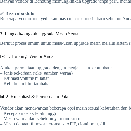
Banyak vendor di Bandung memungkinkan upgrade tanpa perlu menand
✅
Bisa coba dulu
Beberapa vendor menyediakan masa uji coba mesin baru sebelum An
3. Langkah-langkah Upgrade Mesin Sewa
Berikut proses umum untuk melakukan upgrade mesin melalui sistem 
✉️ 1. Hubungi Vendor Anda
Ajukan permintaan upgrade dengan menjelaskan kebutuhan:
– Jenis pekerjaan (teks, gambar, warna)
– Estimasi volume bulanan
– Kebutuhan fitur tambahan
📊 2. Konsultasi & Penyesuaian Paket
Vendor akan menawarkan beberapa opsi mesin sesuai kebutuhan dan bu
– Kecepatan cetak lebih tinggi
– Mesin warna dari sebelumnya monokrom
– Mesin dengan fitur scan otomatis, ADF, cloud print, dll.