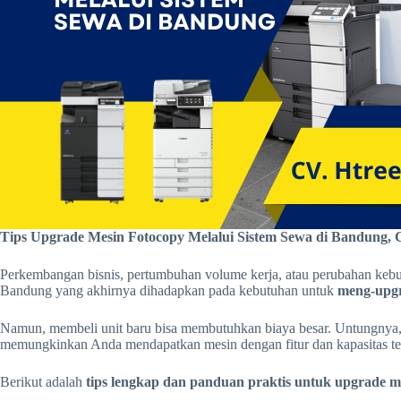
Tips Upgrade Mesin Fotocopy Melalui Sistem Sewa di Bandung,
Perkembangan bisnis, pertumbuhan volume kerja, atau perubahan kebut
Bandung yang akhirnya dihadapkan pada kebutuhan untuk
meng-upgr
Namun, membeli unit baru bisa membutuhkan biaya besar. Untungnya, 
memungkinkan Anda mendapatkan mesin dengan fitur dan kapasitas ter
Berikut adalah
tips lengkap dan panduan praktis untuk upgrade me