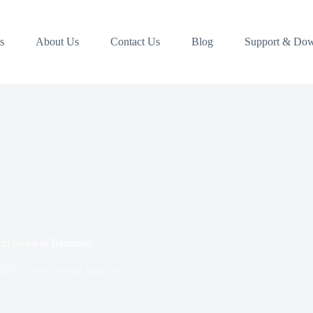
s
About Us
Contact Us
Blog
Support & Do
tem Sewa di Bandung
2025
sewa mesin fotocopy