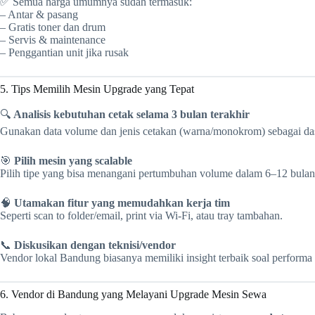
✅ Semua harga umumnya sudah termasuk:
– Antar & pasang
– Gratis toner dan drum
– Servis & maintenance
– Penggantian unit jika rusak
5. Tips Memilih Mesin Upgrade yang Tepat
🔍
Analisis kebutuhan cetak selama 3 bulan terakhir
Gunakan data volume dan jenis cetakan (warna/monokrom) sebagai das
🎯
Pilih mesin yang scalable
Pilih tipe yang bisa menangani pertumbuhan volume dalam 6–12 bulan
🧠
Utamakan fitur yang memudahkan kerja tim
Seperti scan to folder/email, print via Wi-Fi, atau tray tambahan.
📞
Diskusikan dengan teknisi/vendor
Vendor lokal Bandung biasanya memiliki insight terbaik soal performa
6. Vendor di Bandung yang Melayani Upgrade Mesin Sewa