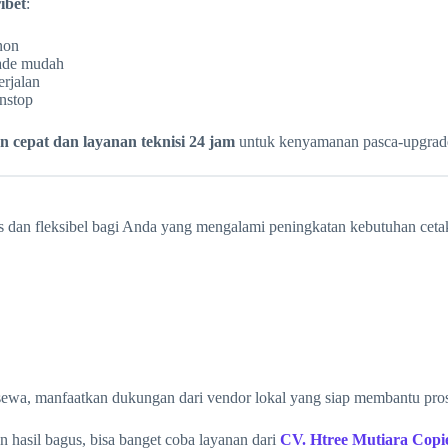
ibet
:
non
rade mudah
erjalan
onstop
 cepat dan layanan teknisi 24 jam
untuk kenyamanan pasca-upgrad
 dan fleksibel bagi Anda yang mengalami peningkatan kebutuhan cetak,
wa, manfaatkan dukungan dari vendor lokal yang siap membantu pros
 hasil bagus, bisa banget coba layanan dari
CV. Htree Mutiara Copi