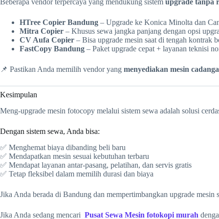
Beberapa vendor terpercaya yang mendukung sistem
upgrade tanpa r
HTree Copier Bandung
– Upgrade ke Konica Minolta dan Ca
Mitra Copier
– Khusus sewa jangka panjang dengan opsi upg
CV Aufa Copier
– Bisa upgrade mesin saat di tengah kontrak b
FastCopy Bandung
– Paket upgrade cepat + layanan teknisi n
📌 Pastikan Anda memilih vendor yang
menyediakan mesin cadangan
Kesimpulan
Meng-upgrade mesin fotocopy melalui sistem sewa adalah solusi cerdas
Dengan sistem sewa, Anda bisa:
✅ Menghemat biaya dibanding beli baru
✅ Mendapatkan mesin sesuai kebutuhan terbaru
✅ Mendapat layanan antar-pasang, pelatihan, dan servis gratis
✅ Tetap fleksibel dalam memilih durasi dan biaya
Jika Anda berada di Bandung dan mempertimbangkan upgrade mesin se
Jika Anda sedang mencari
Pusat Sewa Mesin fotokopi murah
dengan