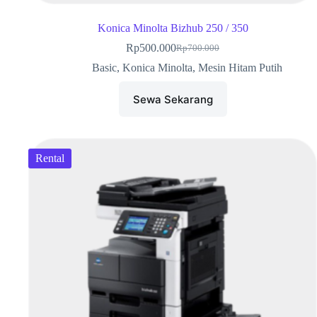
Konica Minolta Bizhub 250 / 350
Rp
500.000
Rp
700.000
Basic
,
Konica Minolta
,
Mesin Hitam Putih
Sewa Sekarang
Rental