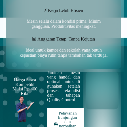
⚡ Kerja Lebih Efisien
Mesin selalu dalam kondisi prima. Minim
gangguan. Produktivitas meningkat.
📊 Anggaran Tetap, Tanpa Kejutan
Ideal untuk kantor dan sekolah yang butuh
kepastian biaya rutin tanpa tambahan tak terduga.
Jaminan mesin
yang handal dan
Harga Sewa
optimal untuk di
Kompetitif
gunakan setelah
Mulai Rp 400
proses rekondisi
Ribu
dan tahapan
Quality Control
Pelayanan
kunjungan
dan
perbaikan