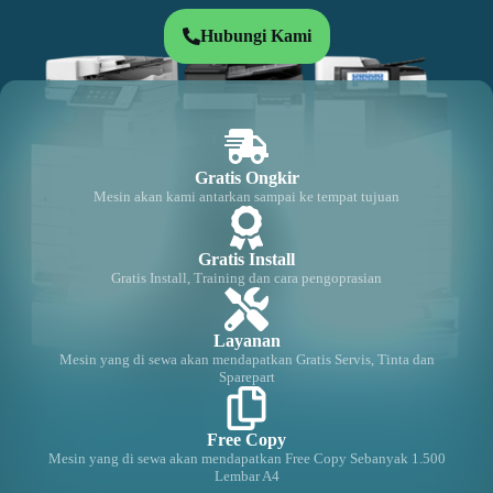
Hubungi Kami
Gratis Ongkir
Mesin akan kami antarkan sampai ke tempat tujuan
Gratis Install
Gratis Install, Training dan cara pengoprasian
Layanan
Mesin yang di sewa akan mendapatkan Gratis Servis, Tinta dan
Sparepart
Free Copy
Mesin yang di sewa akan mendapatkan Free Copy Sebanyak 1.500
Lembar A4