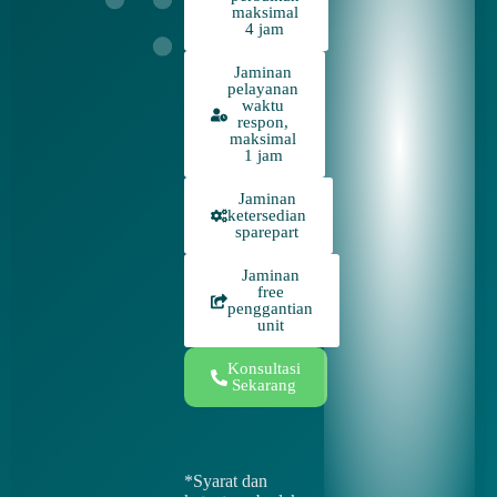
maksimal
4 jam
Jaminan
pelayanan
waktu
respon,
maksimal
1 jam
Jaminan
ketersedian
sparepart
Jaminan
free
penggantian
unit
Konsultasi
Sekarang
*Syarat dan