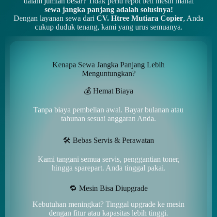
dalam jumlah besar? Tidak perlu repot beli mesin mahal
sewa jangka panjang adalah solusinya!
Dengan layanan sewa dari
CV. Htree Mutiara Copier
, Anda
cukup duduk tenang, kami yang urus semuanya.
Kenapa Sewa Jangka Panjang Lebih
Menguntungkan?
💰 Hemat Biaya
Tanpa biaya pembelian awal. Bayar bulanan atau
tahunan sesuai anggaran Anda.
🛠️ Bebas Servis & Perawatan
Kami tangani semua servis, penggantian toner,
hingga sparepart. Anda tinggal pakai.
🔁 Mesin Bisa Diupgrade
Kebutuhan meningkat? Tinggal upgrade ke mesin
dengan fitur atau kapasitas lebih tinggi.