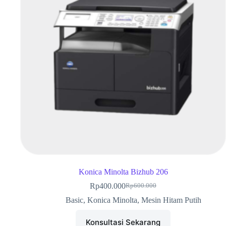
Konica Minolta Bizhub 206
Rp
400.000
Rp
600.000
Basic
,
Konica Minolta
,
Mesin Hitam Putih
Konsultasi Sekarang