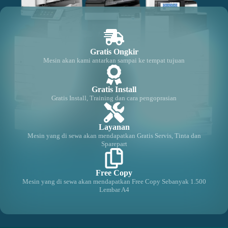
Gratis Ongkir
Mesin akan kami antarkan sampai ke tempat tujuan
Gratis Install
Gratis Install, Training dan cara pengoprasian
Layanan
Mesin yang di sewa akan mendapatkan Gratis Servis, Tinta dan
Sparepart
Free Copy
Mesin yang di sewa akan mendapatkan Free Copy Sebanyak 1.500
Lembar A4