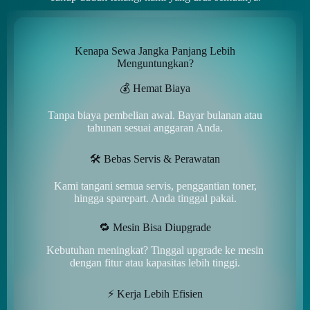
Kenapa Sewa Jangka Panjang Lebih
Menguntungkan?
💰 Hemat Biaya
Tanpa biaya pembelian awal. Bayar bulanan atau
tahunan sesuai anggaran Anda.
🛠️ Bebas Servis & Perawatan
Kami tangani semua servis, penggantian toner,
hingga sparepart. Anda tinggal pakai.
🔁 Mesin Bisa Diupgrade
Kebutuhan meningkat? Tinggal upgrade ke mesin
dengan fitur atau kapasitas lebih tinggi.
⚡ Kerja Lebih Efisien