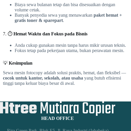
Biaya sewa bulanan tetap dan bisa disesuaikan dengan
volume cetak.
Banyak penyedia sewa yang menawarkan
paket hemat +
gratis toner & sparepart
.
7. ⏱️
Hemat Waktu dan Fokus pada Bisnis
Anda cukup gunakan mesin tanpa harus mikir urusan teknis.
Fokus tetap pada pekerjaan utama, bukan perawatan mesin.
💡
Kesimpulan
Sewa mesin fotocopy adalah solusi praktis, hemat, dan fleksibel —
cocok untuk kantor, sekolah, atau usaha
yang butuh efisiensi
tinggi tanpa keluar biaya besar di awal.
HEAD OFFICE
Rira Green Park, Blok E5, Jl. Raya Industri (Jababeka)