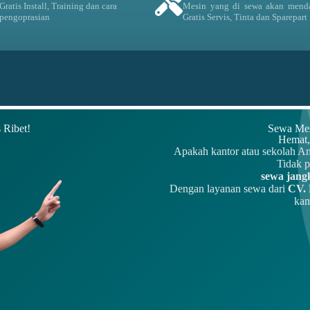
Gratis Install, Training dan cara
Mesin yang di sewa akan mend
pengoprasian
Gratis Servis, Tinta dan Sparepart
 Ribet!
Sewa Mes
Hemat, 
Apakah kantor atau sekolah A
Tidak p
sewa jang
Dengan layanan sewa dari
CV. 
kam