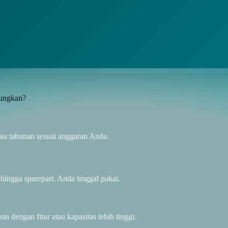
ungkan?
au tahunan sesuai anggaran Anda.
hingga sparepart. Anda tinggal pakai.
 dengan fitur atau kapasitas lebih tinggi.