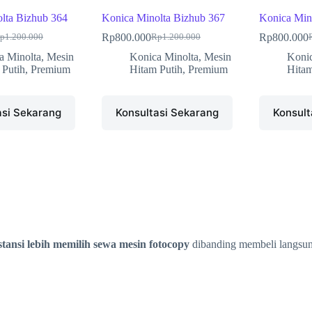
lta Bizhub 364
Konica Minolta Bizhub 367
Konica Min
Rp
800.000
Rp
800.000
p
1.200.000
Rp
1.200.000
a Minolta
,
Mesin
Konica Minolta
,
Mesin
Konic
 Putih
,
Premium
Hitam Putih
,
Premium
Hitam
asi Sekarang
Konsultasi Sekarang
Konsult
tansi lebih memilih sewa mesin fotocopy
dibanding membeli langsun