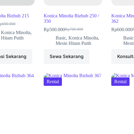
lta Bizhub 215
Konica Minolta Bizhub 250 /
Konica Mino
350
362
p
600.000
Rp
500.000
Rp
600.000
Rp
700.000
,
Konica Minolta
,
 Hitam Putih
Basic
,
Konica Minolta
,
Basic
Mesin Hitam Putih
Mesin
asi Sekarang
Sewa Sekarang
Konsult
Rental
Rental