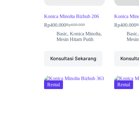
Konica Minolta Bizhub 206
Konica Mino
Rp
400.000
Rp
400.000
Rp
600.000
R
Basic
,
Konica Minolta
,
Basic
Mesin Hitam Putih
Mesin
Konsultasi Sekarang
Konsult
Rental
Rental