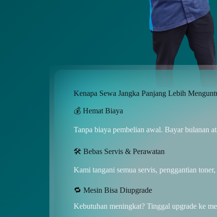
Kenapa Sewa Jangka Panjang Lebih Mengunt
💰 Hemat Biaya
Tanpa biaya pembelian awal. Bayar bulanan at
🛠️ Bebas Servis & Perawatan
Kami tangani semua servis, penggantian toner, 
🔁 Mesin Bisa Diupgrade
Kebutuhan meningkat? Tinggal upgrade ke mesin