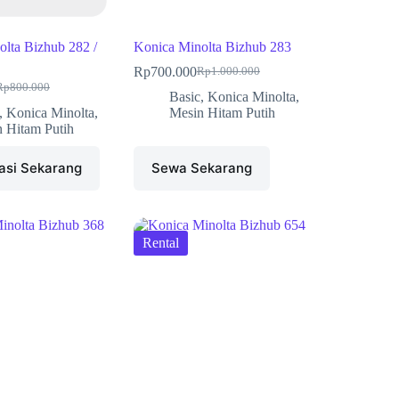
lta Bizhub 282 /
Konica Minolta Bizhub 283
Rp
700.000
Rp
1.000.000
Rp
800.000
Basic
,
Konica Minolta
,
,
Konica Minolta
,
Mesin Hitam Putih
 Hitam Putih
asi Sekarang
Sewa Sekarang
Rental