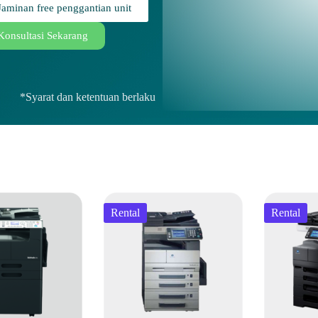
Jaminan free penggantian unit
Konsultasi Sekarang
*Syarat dan ketentuan berlaku
Rental
Rental