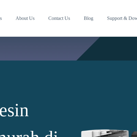
s
About Us
Contact Us
Blog
Support & Do
esin