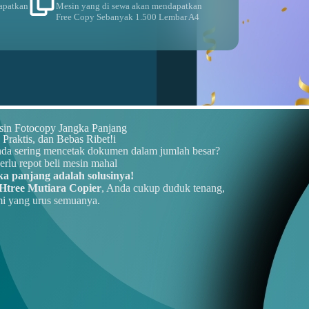
apatkan
Mesin yang di sewa akan mendapatkan
Free Copy Sebanyak 1.500 Lembar A4
in Fotocopy Jangka Panjang
Praktis, dan Bebas Ribet!i
nda sering mencetak dokumen dalam jumlah besar?
erlu repot beli mesin mahal
ka panjang adalah solusinya!
Htree Mutiara Copier
, Anda cukup duduk tenang,
i yang urus semuanya.