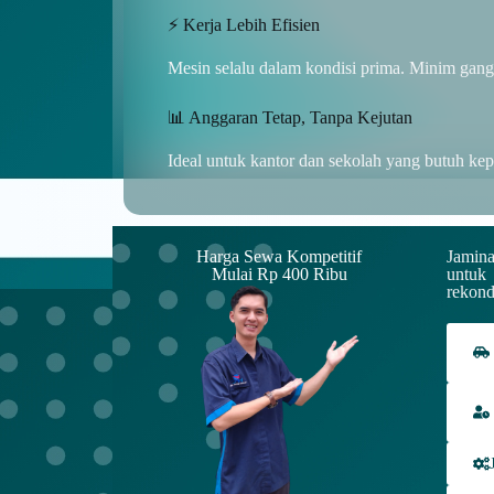
⚡ Kerja Lebih Efisien
Mesin selalu dalam kondisi prima. Minim gang
📊 Anggaran Tetap, Tanpa Kejutan
Ideal untuk kantor dan sekolah yang butuh kepa
Harga Sewa Kompetitif
Jamina
Mulai Rp 400 Ribu
untuk
rekond