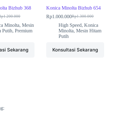
olta Bizhub 368
Konica Minolta Bizhub 654
Rp
1.000.000
Rp
1.200.000
Rp
1.300.000
a Minolta
,
Mesin
High Speed
,
Konica
 Putih
,
Premium
Minolta
,
Mesin Hitam
Putih
asi Sekarang
Konsultasi Sekarang
g: