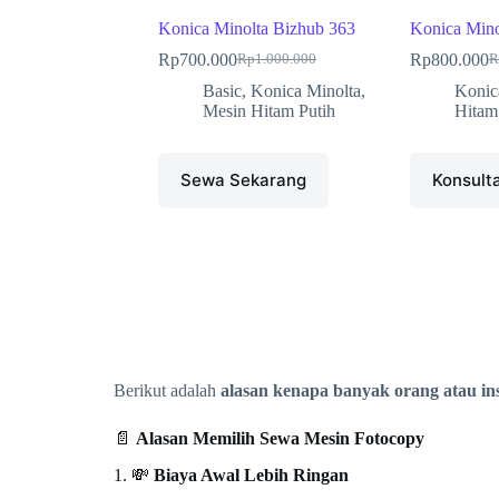
Konica Minolta Bizhub 363
Konica Mino
Rp
700.000
Rp
800.000
Rp
1.000.000
R
Basic
,
Konica Minolta
,
Konic
Mesin Hitam Putih
Hitam
Sewa Sekarang
Konsult
Berikut adalah
alasan kenapa banyak orang atau ins
📄
Alasan Memilih Sewa Mesin Fotocopy
1. 💸
Biaya Awal Lebih Ringan