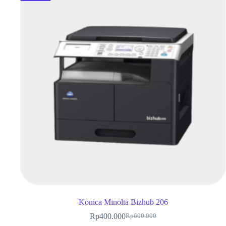
Konica Minolta Bizhub 206
Rp
400.000
Rp
600.000