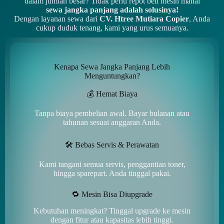
dalam jumlah besar? Tidak perlu repot beli mesin mahal
sewa jangka panjang adalah solusinya!
Dengan layanan sewa dari
CV. Htree Mutiara Copier
, Anda
cukup duduk tenang, kami yang urus semuanya.
Kenapa Sewa Jangka Panjang Lebih
Menguntungkan?
💰 Hemat Biaya
Tanpa biaya pembelian awal. Bayar bulanan atau
tahunan sesuai anggaran Anda.
🛠️ Bebas Servis & Perawatan
Kami tangani semua servis, penggantian toner,
hingga sparepart. Anda tinggal pakai.
🔁 Mesin Bisa Diupgrade
Kebutuhan meningkat? Tinggal upgrade ke mesin
dengan fitur atau kapasitas lebih tinggi.