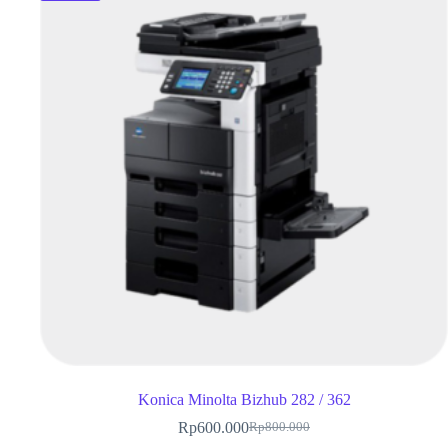
Konica Minolta Bizhub 282 / 362
Rp
600.000
Rp
800.000