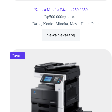
Konica Minolta Bizhub 250 / 350
Rp
500.000
Rp
700.000
Basic
,
Konica Minolta
,
Mesin Hitam Putih
Sewa Sekarang
Rental