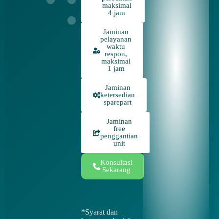
maksimal
4 jam
Jaminan
pelayanan
waktu
respon,
maksimal
1 jam
Jaminan
ketersedian
sparepart
Jaminan
free
penggantian
unit
Konsultasi
Sekarang
*Syarat dan