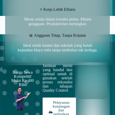
⚡ Kerja Lebih Efisien
Mesin selalu dalam kondisi prima. Minim
gangguan. Produktivitas meningkat.
📊 Anggaran Tetap, Tanpa Kejutan
Ideal untuk kantor dan sekolah yang butuh
kepastian biaya rutin tanpa tambahan tak terduga.
Jaminan mesin
yang handal dan
Harga Sewa
optimal untuk di
Kompetitif
gunakan setelah
Mulai Rp 400
proses rekondisi
Ribu
dan tahapan
Quality Control
Pelayanan
kunjungan
dan
perbaikan