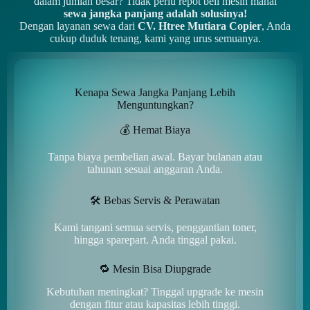
dalam jumlah besar? Tidak perlu repot beli mesin mahal
sewa jangka panjang adalah solusinya!
Dengan layanan sewa dari
CV. Htree Mutiara Copier
, Anda
cukup duduk tenang, kami yang urus semuanya.
Kenapa Sewa Jangka Panjang Lebih
Menguntungkan?
💰 Hemat Biaya
Tanpa biaya pembelian awal. Bayar bulanan atau
tahunan sesuai anggaran Anda.
🛠️ Bebas Servis & Perawatan
Kami tangani semua servis, penggantian toner,
hingga sparepart. Anda tinggal pakai.
🔁 Mesin Bisa Diupgrade
Kebutuhan meningkat? Tinggal upgrade ke mesin
dengan fitur atau kapasitas lebih tinggi.