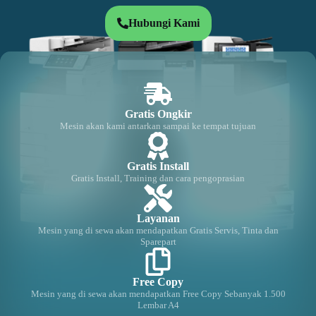
Hubungi Kami
Gratis Ongkir
Mesin akan kami antarkan sampai ke tempat tujuan
Gratis Install
Gratis Install, Training dan cara pengoprasian
Layanan
Mesin yang di sewa akan mendapatkan Gratis Servis, Tinta dan
Sparepart
Free Copy
Mesin yang di sewa akan mendapatkan Free Copy Sebanyak 1.500
Lembar A4