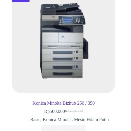
Konica Minolta Bizhub 250 / 350
Rp
500.000
Rp
700.000
Harga
Harga
aslinya
saat
Basic
,
Konica Minolta
,
Mesin Hitam Putih
adalah:
ini
Rp700.000.
adalah: