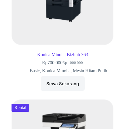
Konica Minolta Bizhub 363
Rp
700.000
Rp
1.000.000
Harga
Harga
aslinya
saat
Basic
,
Konica Minolta
,
Mesin Hitam Putih
adalah:
ini
Rp1.000.000.
adalah:
Sewa Sekarang
Rp700.000.
Rental