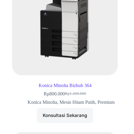
Konica Minolta Bizhub 364
Rp
800.000
Rp
1.200.000
Harga
Harga
aslinya
saat
Konica Minolta
,
Mesin Hitam Putih
,
Premium
adalah:
ini
Rp1.200.000.
adalah:
Konsultasi Sekarang
Rp800.000.