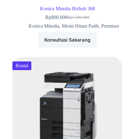
Konica Minolta Bizhub 368
Rp
800.000
Rp
1.200.000
Harga
Harga
aslinya
saat
Konica Minolta
,
Mesin Hitam Putih
,
Premium
adalah:
ini
Rp1.200.000.
adalah:
Konsultasi Sekarang
Rp800.000.
Rental