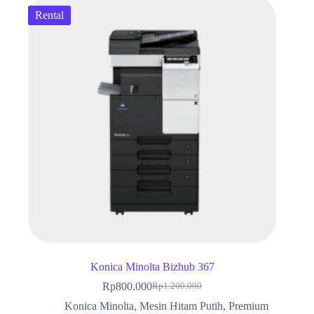
Rental
Konica Minolta Bizhub 367
Rp
800.000
Rp
1.200.000
Harga
Harga
aslinya
saat
Konica Minolta
,
Mesin Hitam Putih
,
Premium