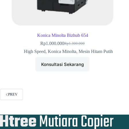
Konica Minolta Bizhub 654
Rp
1.000.000
Rp
1.300.000
Harga
Harga
aslinya
saat
High Speed
,
Konica Minolta
,
Mesin Hitam Putih
adalah:
ini
Rp1.300.000.
adalah:
Konsultasi Sekarang
Rp1.000.000.
PREV