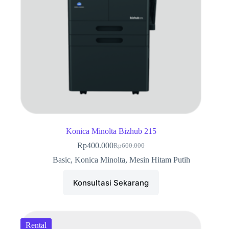
Konica Minolta Bizhub 215
Rp
400.000
Rp
600.000
Harga
Harga
aslinya
saat
Basic
,
Konica Minolta
,
Mesin Hitam Putih
adalah:
ini
Rp600.000.
adalah:
Konsultasi Sekarang
Rp400.000.
Rental