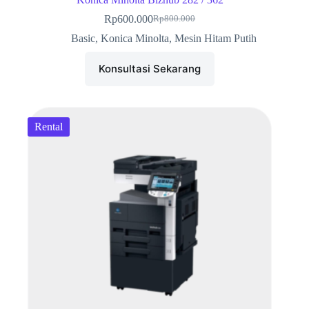
Rp
600.000
Rp
800.000
Harga
Harga
aslinya
saat
Basic
,
Konica Minolta
,
Mesin Hitam Putih
adalah:
ini
Rp800.000.
adalah:
Konsultasi Sekarang
Rp600.000.
Rental