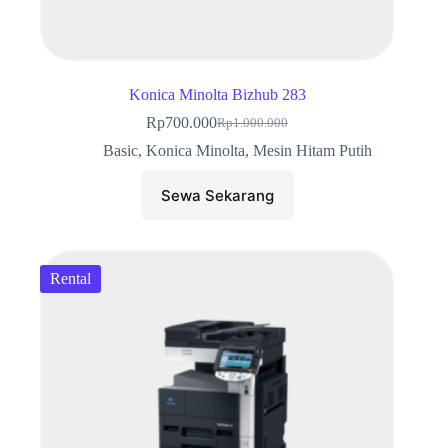
Konica Minolta Bizhub 283
Rp
700.000
Rp
1.000.000
Harga
Harga
aslinya
saat
Basic
,
Konica Minolta
,
Mesin Hitam Putih
adalah:
ini
Rp1.000.000.
adalah:
Sewa Sekarang
Rp700.000.
Rental