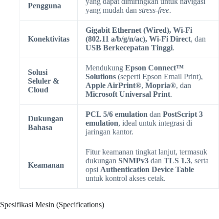
yang dapat dimiringkan untuk navigasi
Pengguna
yang mudah dan
stress-free
.
Gigabit Ethernet (Wired), Wi-Fi
Konektivitas
(802.11 a/b/g/n/ac), Wi-Fi Direct
, dan
USB Berkecepatan Tinggi
.
Mendukung
Epson Connect™
Solusi
Solutions
(seperti Epson Email Print),
Seluler &
Apple AirPrint®
,
Mopria®
, dan
Cloud
Microsoft Universal Print
.
PCL 5/6 emulation
dan
PostScript 3
Dukungan
emulation
, ideal untuk integrasi di
Bahasa
jaringan kantor.
Fitur keamanan tingkat lanjut, termasuk
dukungan
SNMPv3
dan
TLS 1.3
, serta
Keamanan
opsi
Authentication Device Table
untuk kontrol akses cetak.
Spesifikasi Mesin (Specifications)