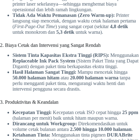
printer laser sekelasnya—sehingga menghemat biaya
operasional dan lebih ramah lingkungan.
Tidak Ada Waktu Pemanasan (Zero Warm-up):
Printer
langsung siap mencetak, dengan waktu cetak halaman pertama
(
First-Page-Out Time
) yang sangat cepat (sekitar
4,8 detik
untuk monokrom dan
5,3 detik
untuk warna).
2. Biaya Cetak dan Intervensi yang Sangat Rendah
Sistem Tinta Kapasitas Ekstra Tinggi (RIPS):
Menggunakan
Replaceable Ink Pack System
(Sistem Paket Tinta yang Dapat
Diganti) dengan paket tinta berkapasitas ekstra tinggi.
Hasil Halaman Sangat Tinggi:
Mampu mencetak hingga
50.000 halaman hitam
atau
20.000 halaman warna
tanpa
perlu mengganti paket tinta, mengurangi waktu henti dan
intervensi pengguna secara drastis.
3. Produktivitas & Keandalan
Kecepatan Tinggi:
Kecepatan cetak ISO cepat hingga
25 ppm
(halaman per menit) baik untuk hitam maupun warna.
Dirancang untuk Workgroup:
Direkomendasikan untuk
volume cetak bulanan antara
2.500 hingga 10.000 halaman
.
Ketahanan Tinta:
Menggunakan tinta pigmen
DURABrite