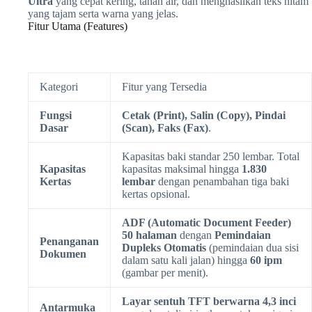
Ultra
yang cepat kering, tahan air, dan menghasilkan teks hitam
yang tajam serta warna yang jelas.
Fitur Utama (Features)
Kategori
Fitur yang Tersedia
Fungsi
Cetak (Print), Salin (Copy), Pindai
Dasar
(Scan), Faks (Fax)
.
Kapasitas baki standar 250 lembar. Total
Kapasitas
kapasitas maksimal hingga
1.830
Kertas
lembar
dengan penambahan tiga baki
kertas opsional.
ADF (Automatic Document Feeder)
50 halaman
dengan
Pemindaian
Penanganan
Dupleks Otomatis
(pemindaian dua sisi
Dokumen
dalam satu kali jalan) hingga
60 ipm
(gambar per menit).
Layar sentuh TFT berwarna 4,3 inci
Antarmuka