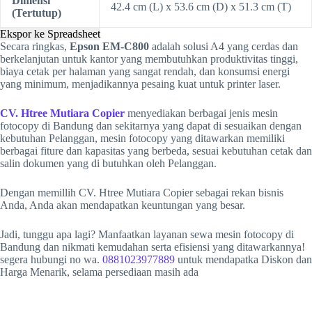
Dimensi
42.4 cm (L) x 53.6 cm (D) x 51.3 cm (T)
(Tertutup)
Ekspor ke Spreadsheet
Secara ringkas,
Epson EM-C800
adalah solusi A4 yang cerdas dan
berkelanjutan untuk kantor yang membutuhkan produktivitas tinggi,
biaya cetak per halaman yang sangat rendah, dan konsumsi energi
yang minimum, menjadikannya pesaing kuat untuk printer laser.
CV. Htree Mutiara Copier
menyediakan berbagai jenis mesin
fotocopy di Bandung dan sekitarnya yang dapat di sesuaikan dengan
kebutuhan Pelanggan, mesin fotocopy yang ditawarkan memiliki
berbagai fiture dan kapasitas yang berbeda, sesuai kebutuhan cetak dan
salin dokumen yang di butuhkan oleh Pelanggan.
Dengan memillih CV. Htree Mutiara Copier sebagai rekan bisnis
Anda, Anda akan mendapatkan keuntungan yang besar.
Jadi, tunggu apa lagi? Manfaatkan layanan sewa mesin fotocopy di
Bandung dan nikmati kemudahan serta efisiensi yang ditawarkannya!
segera hubungi no wa.
0881023977889
untuk mendapatka Diskon dan
Harga Menarik, selama persediaan masih ada