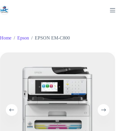
Skip
to
content
Home
/
Epson
/
EPSON EM-C800