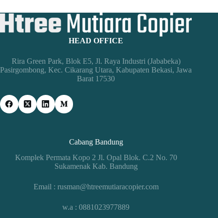
HEAD OFFICE
Rira Green Park, Blok E5, Jl. Raya Industri (Jababeka)
Pasirgombong, Kec. Cikarang Utara, Kabupaten Bekasi, Jawa
Barat 17530
Cabang Bandung
Komplek Permata Kopo 2 Jl. Opal Blok. C.2 No. 70
Sukamenak Kab. Bandung
Email : rusman@htreemutiaracopier.com
w.a : 0881023977889