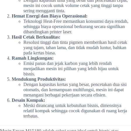
Dengan kapasitas tinta yang besar dan pencetakan cepat,
mesin ini cocok untuk volume cetak yang tinggi tanpa
sering mengganti tinta.
Hemat Energi dan Biaya Operasional:
Teknologi Heat-Free memastikan konsumsi daya rendah,
sehingga biaya operasional berkurang secara signifikan
dibandingkan printer laser.
Hasil Cetak Berkualitas:
Resolusi tinggi dan tinta pigmen memberikan hasil cetak
yang tajam, tahan lama, dan tidak mudah luntur, bahkan
pada kertas biasa.
Ramah Lingkungan:
Emisi panas dan jejak karbon yang lebih rendah
menjadikan mesin ini pilihan yang lebih hijau untuk
bisnis.
Mendukung Produktivitas:
Dengan kapasitas kertas yang besar, pencetakan dua sisi
otomatis, dan kemampuan multifungsi, mesin ini dapat
menangani berbagai pekerjaan secara efisien.
Desain Kompak:
Meski dirancang untuk kebutuhan bisnis, dimensinya
relatif kompak sehingga cocok digunakan di ruang kerja
terbatas.
Mesin Epson M15180 adalah solusi yang ideal untuk bisnis atau