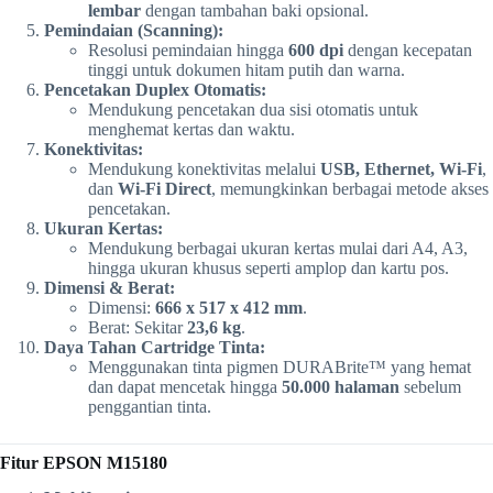
lembar
dengan tambahan baki opsional.
Pemindaian (Scanning):
Resolusi pemindaian hingga
600 dpi
dengan kecepatan
tinggi untuk dokumen hitam putih dan warna.
Pencetakan Duplex Otomatis:
Mendukung pencetakan dua sisi otomatis untuk
menghemat kertas dan waktu.
Konektivitas:
Mendukung konektivitas melalui
USB, Ethernet, Wi-Fi
,
dan
Wi-Fi Direct
, memungkinkan berbagai metode akses
pencetakan.
Ukuran Kertas:
Mendukung berbagai ukuran kertas mulai dari A4, A3,
hingga ukuran khusus seperti amplop dan kartu pos.
Dimensi & Berat:
Dimensi:
666 x 517 x 412 mm
.
Berat: Sekitar
23,6 kg
.
Daya Tahan Cartridge Tinta:
Menggunakan tinta pigmen DURABrite™ yang hemat
dan dapat mencetak hingga
50.000 halaman
sebelum
penggantian tinta.
Fitur EPSON M15180