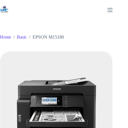
Skip
to
content
Home
/
Basic
/
EPSON M15180