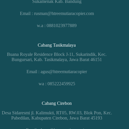
Sukamenak Kab. Bandung
Email : rusman@htreemutiaracopier.com
w.a : 0881023977889
Cabang Tasikmalaya
Buana Royale Residence Block J-11, Sukarindik, Kec.
Bungursari, Kab. Tasikmalaya, Jawa Barat 46151
Email : agus@htreemutiaracopier
wa : 085222459925
Cabang Cirebon
Desa Sidaresmi jl. Kalimukti, RT05, RW.03, Blok Pon, Kec.
Pabedilan, Kabupaten Cirebon, Jawa Barat 45193