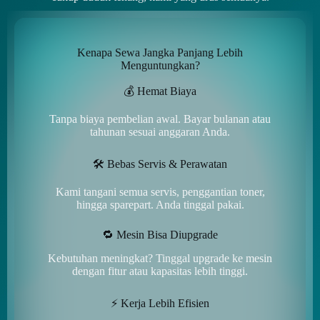
Kenapa Sewa Jangka Panjang Lebih
Menguntungkan?
💰 Hemat Biaya
Tanpa biaya pembelian awal. Bayar bulanan atau
tahunan sesuai anggaran Anda.
🛠️ Bebas Servis & Perawatan
Kami tangani semua servis, penggantian toner,
hingga sparepart. Anda tinggal pakai.
🔁 Mesin Bisa Diupgrade
Kebutuhan meningkat? Tinggal upgrade ke mesin
dengan fitur atau kapasitas lebih tinggi.
⚡ Kerja Lebih Efisien