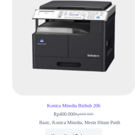
Konica Minolta Bizhub 206
Rp
400.000
Rp
600.000
Basic
,
Konica Minolta
,
Mesin Hitam Putih