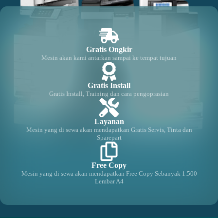
Gratis Ongkir
Mesin akan kami antarkan sampai ke tempat tujuan
Gratis Install
Gratis Install, Training dan cara pengoprasian
Layanan
Mesin yang di sewa akan mendapatkan Gratis Servis, Tinta dan
Sparepart
Free Copy
Mesin yang di sewa akan mendapatkan Free Copy Sebanyak 1.500
Lembar A4