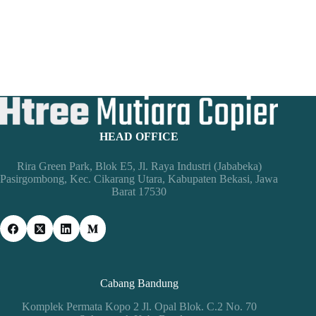
HEAD OFFICE
Rira Green Park, Blok E5, Jl. Raya Industri (Jababeka)
Pasirgombong, Kec. Cikarang Utara, Kabupaten Bekasi, Jawa
Barat 17530
Cabang Bandung
Komplek Permata Kopo 2 Jl. Opal Blok. C.2 No. 70