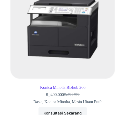
Konica Minolta Bizhub 206
Rp
400.000
Rp
600.000
Basic
,
Konica Minolta
,
Mesin Hitam Putih
Konsultasi Sekarang