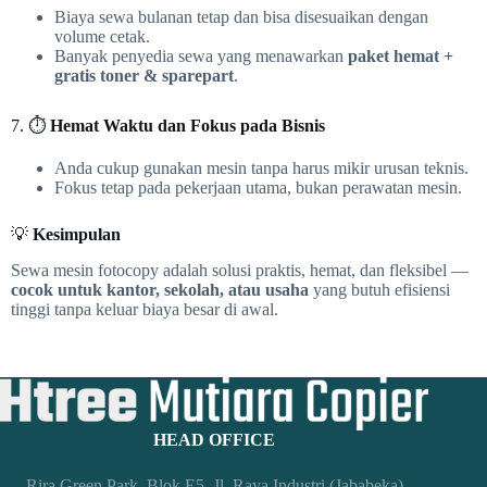
Biaya sewa bulanan tetap dan bisa disesuaikan dengan
volume cetak.
Banyak penyedia sewa yang menawarkan
paket hemat +
gratis toner & sparepart
.
7. ⏱️
Hemat Waktu dan Fokus pada Bisnis
Anda cukup gunakan mesin tanpa harus mikir urusan teknis.
Fokus tetap pada pekerjaan utama, bukan perawatan mesin.
💡
Kesimpulan
Sewa mesin fotocopy adalah solusi praktis, hemat, dan fleksibel —
cocok untuk kantor, sekolah, atau usaha
yang butuh efisiensi
tinggi tanpa keluar biaya besar di awal.
HEAD OFFICE
Rira Green Park, Blok E5, Jl. Raya Industri (Jababeka)