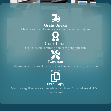
Gratis Ongkir
Mesin akan kami antarkan sampai ke tempat tujuan
Gratis Install
Gratis Install, Training dan cara pengoprasian
Layanan
Mesin yang di sewa akan mendapatkan Gratis Servis, Tinta dan
Sparepart
Free Copy
Mesin yang di sewa akan mendapatkan Free Copy Sebanyak 1.500
Lembar A4