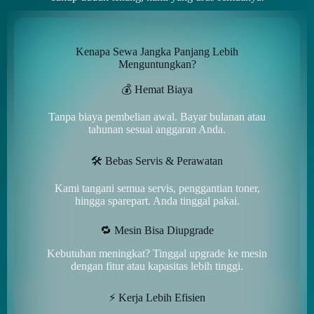
Kenapa Sewa Jangka Panjang Lebih
Menguntungkan?
💰 Hemat Biaya
Tanpa biaya pembelian awal. Bayar bulanan atau
tahunan sesuai anggaran Anda.
🛠️ Bebas Servis & Perawatan
Kami tangani semua servis, penggantian toner,
hingga sparepart. Anda tinggal pakai.
🔁 Mesin Bisa Diupgrade
Kebutuhan meningkat? Tinggal upgrade ke mesin
dengan fitur atau kapasitas lebih tinggi.
⚡ Kerja Lebih Efisien